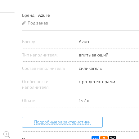
Бренд:
Azure
Под заказ
Бренд:
Azure
Тип наполнителя:
впитывающий
Состав наполнителя:
силикагель
Особенности
с ph-детекторами
наполнителя:
Объём:
15,2 л
Подробные характеристики