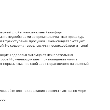
мерный слой и максимальный комфорт
ься с неудобствами во время деликатных процедур.
т трех ступеней просушки. О чем свидетельствуют
ей. Не содержат вредных химических добавок и пыли!
защиты здоровья питомца от нежелательных
оров Ph, меняющих цвет при попадании мочи в
т нормы, изменив свой цвет с оранжевого на зеленый
ешивайте для поддержания свежести лотка, по мере
ово.