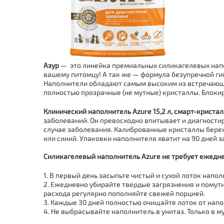
Азу
р
— это линейка премиальных силикагелевых нап
вашему питомцу! А так же — формула безупречной ги
Наполнители обладают самым высоким из встречающи
полностью прозрачные (не мутные) кристаллы. Блокир
Клинический наполнитель Azure 15,2 л, смарт-криста
заболеваний. Он превосходно впитывает и диагности
случае заболевания. Калиброванные кристаллы береж
или синий. Упаковки наполнителя хватит на 90 дней з
Силикагелевый наполнитель Azure не требует ежедн
В первый день засыпьте чистый и сухой лоток напол
Ежедневно убирайте твердые загрязнения и помут
расхода регулярно пополняйте свежей порцией.
Каждые 30 дней полностью очищайте лоток от напо
Не выбрасывайте наполнитель в унитаз. Только в м