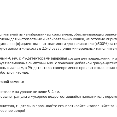
олнителей из калиброванных кристаллов, обеспечивающих равно
гиены для чистоплотных и избирательных кошек, не готовых мирит
хся коэффициентом впитываемости для силикагеля (х500%) за сче
уют запах и жидкость в 2,5-3 раза лучше минеральных наполнител
ллы 4-6 мм, с Ph-детекторами здоровья
создан для поддержания и 
рует возможные симптомы МКБ с полезной добавкой гранул-детект
ны к лапкам, а Ph-детекторы своевременно проявят отклонения о
аботы о питомце.
евной замены:
нителем на уровне не ниже 3-4 см.
невшие гранулы в мусорное ведро, оставшийся наполнитель перем
лнителя, тщательно промывайте его, протирайте и заполняйте зан
усорное ведро!